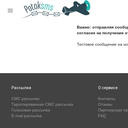

Важно: отправляя сообще
согласие на получение э
Тестовое сообщение на н
Рассылки
О сервисе
СМС рассылка
Контакты
Таргетированная СМС рассылка
Отзывы
Голосовая рассылка
Партнерская п
E-mail рассылка
FAQ