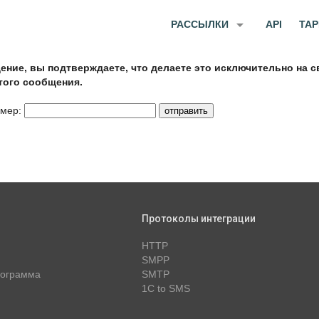
arrow_drop_down
РАССЫЛКИ
API
ТА
ние, вы подтверждаете, что делаете это исключительно на с
того сообщения.
омер:
Протоколы интеграции
HTTP
SMPP
рограмма
SMTP
1C to SMS