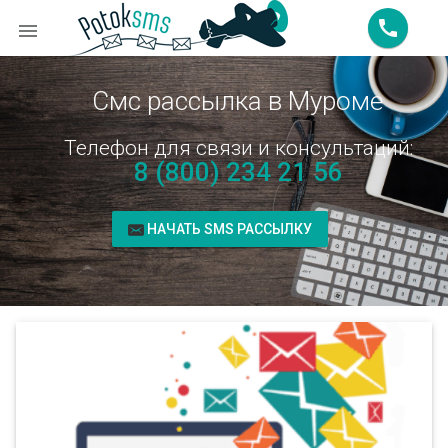
call

Смс рассылка в Муроме
Телефон для связи и консультаций:
8 (800) 234 21 56
НАЧАТЬ SMS РАССЫЛКУ