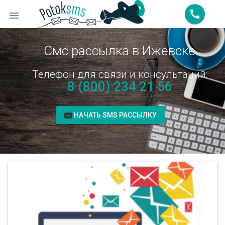
call

Смс рассылка в Ижевске
Телефон для связи и консультаций:
8 (800) 234 21 56
НАЧАТЬ SMS РАССЫЛКУ