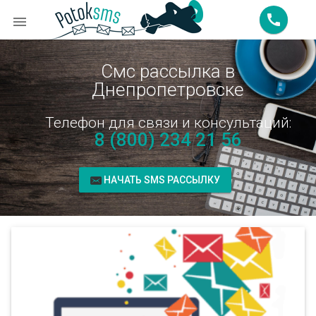
call

Смс рассылка в
Днепропетровске
Телефон для связи и консультаций:
8 (800) 234 21 56
НАЧАТЬ SMS РАССЫЛКУ