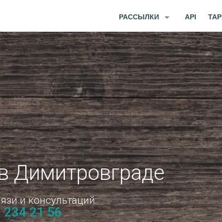
arrow_drop_down
РАССЫЛКИ
API
ТА
в Димитровграде
язи и консультаций:
) 234 21 56