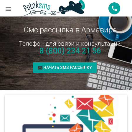
call

Смс рассылка в Армавире
Телефон для связи и консультаций:
8 (800) 234 21 56
НАЧАТЬ SMS РАССЫЛКУ